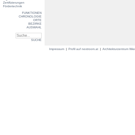
Zertifizierungen
Fördertechnik
FUNKTIONEN
CHRONOLOGIE
ORTE
BEZIRKE
AUSWAHL
SUCHE
Impressum
Profil auf nextroom.at
Architekturzentrum Wi
|
|