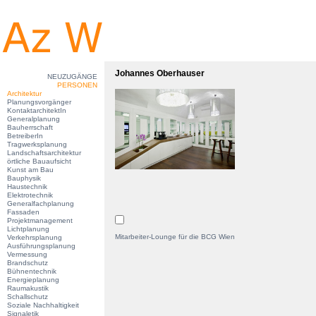
Johannes Oberhauser
NEUZUGÄNGE
PERSONEN
Architektur
Planungsvorgänger
KontaktarchitektIn
Generalplanung
Bauherrschaft
BetreiberIn
Tragwerksplanung
Landschaftsarchitektur
örtliche Bauaufsicht
Kunst am Bau
Bauphysik
Haustechnik
Elektrotechnik
Generalfachplanung
Fassaden
Projektmanagement
Lichtplanung
Mitarbeiter-Lounge für die BCG Wien
Verkehrsplanung
Ausführungsplanung
Vermessung
Brandschutz
Bühnentechnik
Energieplanung
Raumakustik
Schallschutz
Soziale Nachhaltigkeit
Signaletik