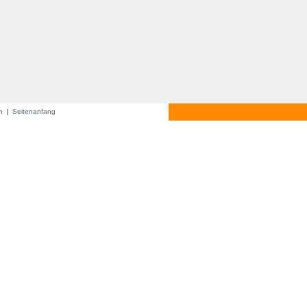
en
Seitenanfang
|