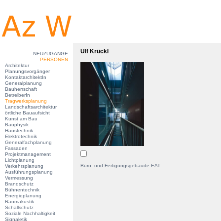
Ulf Krückl
NEUZUGÄNGE
PERSONEN
Architektur
Planungsvorgänger
KontaktarchitektIn
Generalplanung
Bauherrschaft
BetreiberIn
Tragwerksplanung
Landschaftsarchitektur
örtliche Bauaufsicht
Kunst am Bau
Bauphysik
Haustechnik
Elektrotechnik
Generalfachplanung
Fassaden
Projektmanagement
Lichtplanung
Büro- und Fertigungsgebäude EAT
Verkehrsplanung
Ausführungsplanung
Vermessung
Brandschutz
Bühnentechnik
Energieplanung
Raumakustik
Schallschutz
Soziale Nachhaltigkeit
Signaletik