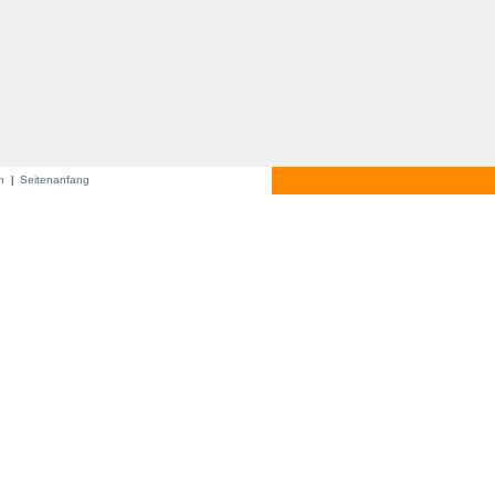
en
Seitenanfang
|