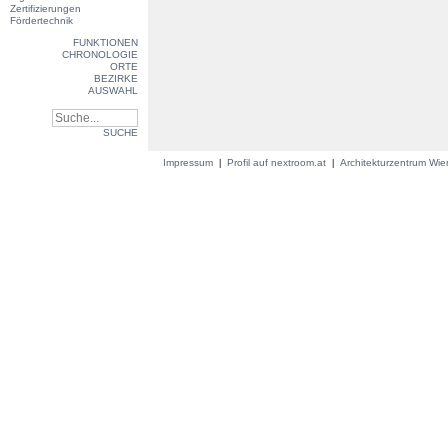
Zertifizierungen
Fördertechnik
FUNKTIONEN
CHRONOLOGIE
ORTE
BEZIRKE
AUSWAHL
SUCHE
Impressum
Profil auf nextroom.at
Architekturzentrum Wi
|
|