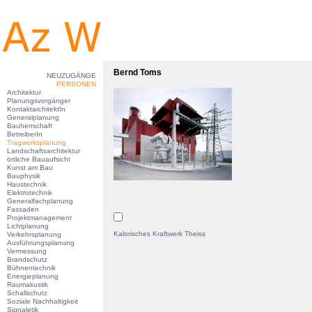
Bernd Toms
NEUZUGÄNGE
PERSONEN
Architektur
Planungsvorgänger
KontaktarchitektIn
Generalplanung
Bauherrschaft
BetreiberIn
Tragwerksplanung
Landschaftsarchitektur
örtliche Bauaufsicht
Kunst am Bau
Bauphysik
Haustechnik
Elektrotechnik
Generalfachplanung
Fassaden
Projektmanagement
Lichtplanung
Kalorisches Kraftwerk Theiss
Verkehrsplanung
Ausführungsplanung
Vermessung
Brandschutz
Bühnentechnik
Energieplanung
Raumakustik
Schallschutz
Soziale Nachhaltigkeit
Signaletik