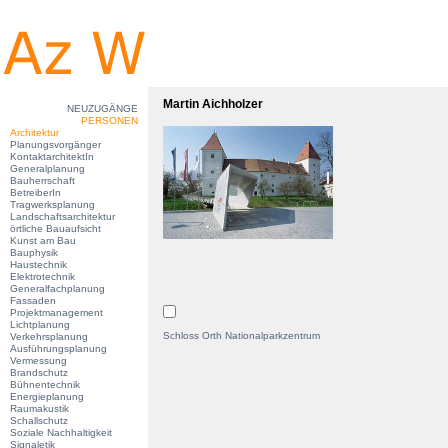
Martin Aichholzer
NEUZUGÄNGE
PERSONEN
Architektur
Planungsvorgänger
KontaktarchitektIn
Generalplanung
Bauherrschaft
BetreiberIn
Tragwerksplanung
Landschaftsarchitektur
örtliche Bauaufsicht
Kunst am Bau
Bauphysik
Haustechnik
Elektrotechnik
Generalfachplanung
Fassaden
Projektmanagement
Lichtplanung
Schloss Orth Nationalparkzentrum
Verkehrsplanung
Ausführungsplanung
Vermessung
Brandschutz
Bühnentechnik
Energieplanung
Raumakustik
Schallschutz
Soziale Nachhaltigkeit
Signaletik