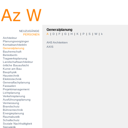
Generalplanung
NEUZUGÄNGE
A
D
F
G
H
K
P
S
W
k
|
|
|
|
|
|
|
|
|
PERSONEN
Architektur
Planungsvorgänger
AH3 Architekten
KontaktarchitektIn
AXIS
Generalplanung
Bauherrschaft
BetreiberIn
Tragwerksplanung
Landschaftsarchitektur
örtliche Bauaufsicht
Kunst am Bau
Bauphysik
Haustechnik
Elektrotechnik
Generalfachplanung
Fassaden
Projektmanagement
Lichtplanung
Verkehrsplanung
Ausführungsplanung
Vermessung
Brandschutz
Bühnentechnik
Energieplanung
Raumakustik
Schallschutz
Soziale Nachhaltigkeit
Signaletik