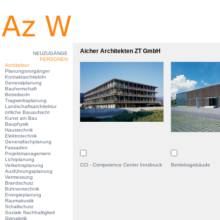
Aicher Architekten ZT GmbH
NEUZUGÄNGE
PERSONEN
Architektur
Planungsvorgänger
KontaktarchitektIn
Generalplanung
Bauherrschaft
BetreiberIn
Tragwerksplanung
Landschaftsarchitektur
örtliche Bauaufsicht
Kunst am Bau
Bauphysik
Haustechnik
Elektrotechnik
Generalfachplanung
Fassaden
Projektmanagement
Lichtplanung
CCI - Competence Center Innsbruck
Betriebsgebäude
Verkehrsplanung
Ausführungsplanung
Vermessung
Brandschutz
Bühnentechnik
Energieplanung
Raumakustik
Schallschutz
Soziale Nachhaltigkeit
Signaletik