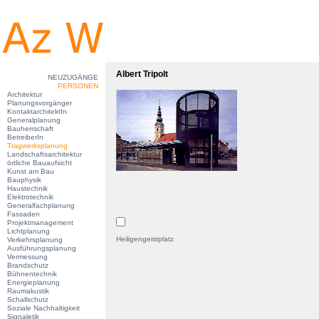
Albert Tripolt
NEUZUGÄNGE
PERSONEN
Architektur
Planungsvorgänger
KontaktarchitektIn
Generalplanung
Bauherrschaft
BetreiberIn
Tragwerksplanung
Landschaftsarchitektur
örtliche Bauaufsicht
Kunst am Bau
Bauphysik
Haustechnik
Elektrotechnik
Generalfachplanung
Fassaden
Projektmanagement
Lichtplanung
Heiligengeistplatz
Verkehrsplanung
Ausführungsplanung
Vermessung
Brandschutz
Bühnentechnik
Energieplanung
Raumakustik
Schallschutz
Soziale Nachhaltigkeit
Signaletik