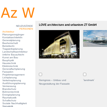
LOVE architecture and urbanism ZT GmbH
NEUZUGÄNGE
PERSONEN
Architektur
Planungsvorgänger
KontaktarchitektIn
Generalplanung
Bauherrschaft
BetreiberIn
Tragwerksplanung
Landschaftsarchitektur
örtliche Bauaufsicht
Kunst am Bau
Bauphysik
Haustechnik
Elektrotechnik
Generalfachplanung
Fassaden
Projektmanagement
Lichtplanung
Gerngross – Umbau und
´landmark´
Verkehrsplanung
Ausführungsplanung
Neugestaltung der Fassade
Vermessung
Brandschutz
Bühnentechnik
Energieplanung
Raumakustik
Schallschutz
Soziale Nachhaltigkeit
Signaletik