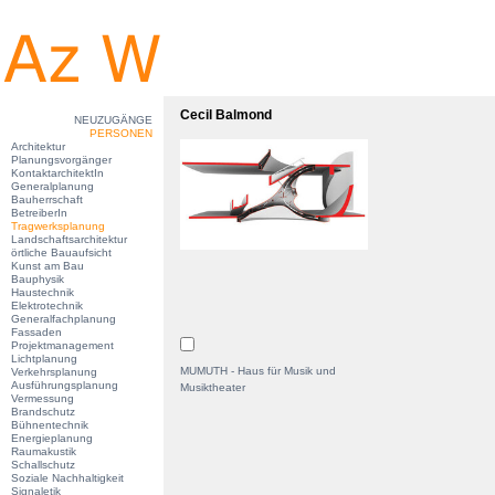
Cecil Balmond
NEUZUGÄNGE
PERSONEN
Architektur
Planungsvorgänger
KontaktarchitektIn
Generalplanung
Bauherrschaft
BetreiberIn
Tragwerksplanung
Landschaftsarchitektur
örtliche Bauaufsicht
Kunst am Bau
Bauphysik
Haustechnik
Elektrotechnik
Generalfachplanung
Fassaden
Projektmanagement
Lichtplanung
MUMUTH - Haus für Musik und
Verkehrsplanung
Ausführungsplanung
Musiktheater
Vermessung
Brandschutz
Bühnentechnik
Energieplanung
Raumakustik
Schallschutz
Soziale Nachhaltigkeit
Signaletik