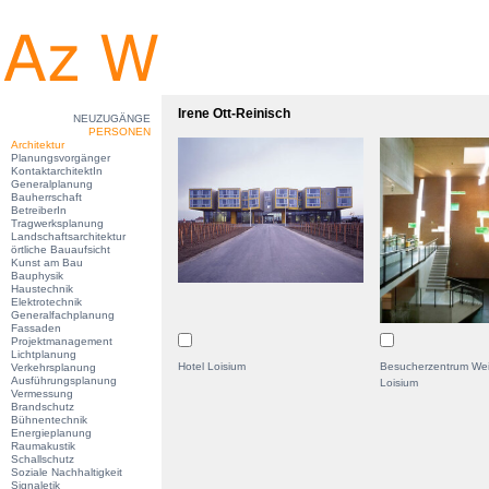
Irene Ott-Reinisch
NEUZUGÄNGE
PERSONEN
Architektur
Planungsvorgänger
KontaktarchitektIn
Generalplanung
Bauherrschaft
BetreiberIn
Tragwerksplanung
Landschaftsarchitektur
örtliche Bauaufsicht
Kunst am Bau
Bauphysik
Haustechnik
Elektrotechnik
Generalfachplanung
Fassaden
Projektmanagement
Lichtplanung
Hotel Loisium
Besucherzentrum Wei
Verkehrsplanung
Ausführungsplanung
Loisium
Vermessung
Brandschutz
Bühnentechnik
Energieplanung
Raumakustik
Schallschutz
Soziale Nachhaltigkeit
Signaletik