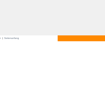
en
Seitenanfang
|