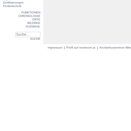
Zertifizierungen
Fördertechnik
FUNKTIONEN
CHRONOLOGIE
ORTE
BEZIRKE
AUSWAHL
SUCHE
Impressum
Profil auf nextroom.at
Architekturzentrum Wi
|
|