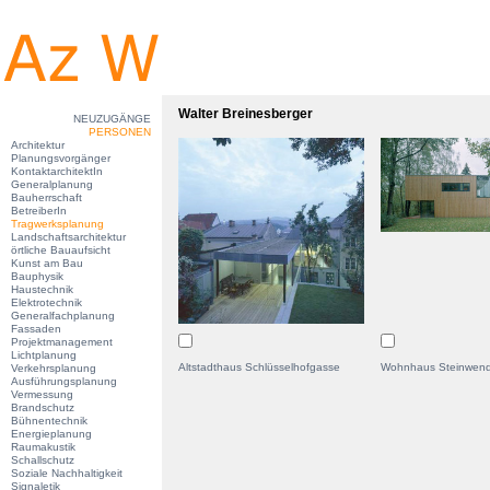
Walter Breinesberger
NEUZUGÄNGE
PERSONEN
Architektur
Planungsvorgänger
KontaktarchitektIn
Generalplanung
Bauherrschaft
BetreiberIn
Tragwerksplanung
Landschaftsarchitektur
örtliche Bauaufsicht
Kunst am Bau
Bauphysik
Haustechnik
Elektrotechnik
Generalfachplanung
Fassaden
Projektmanagement
Lichtplanung
Altstadthaus Schlüsselhofgasse
Wohnhaus Steinwend
Verkehrsplanung
Ausführungsplanung
Vermessung
Brandschutz
Bühnentechnik
Energieplanung
Raumakustik
Schallschutz
Soziale Nachhaltigkeit
Signaletik