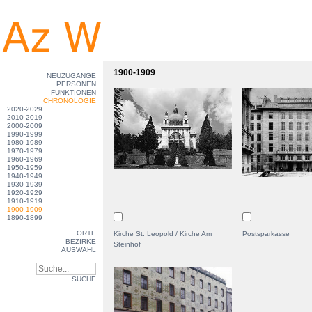
1900-1909
NEUZUGÄNGE
PERSONEN
FUNKTIONEN
CHRONOLOGIE
2020-2029
2010-2019
2000-2009
1990-1999
1980-1989
1970-1979
1960-1969
1950-1959
1940-1949
1930-1939
1920-1929
1910-1919
1900-1909
1890-1899
ORTE
Kirche St. Leopold / Kirche Am
Postsparkasse
BEZIRKE
Steinhof
AUSWAHL
SUCHE