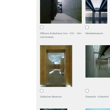
Offenes Kulturhaus Linz - O.K. - Um-
Heimatmuseum
und Ausbau
Jüdisches Museum
Ostarrichi - Kulturhof