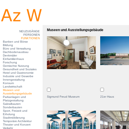
Museen und Ausstellungsgebäude
NEUZUGÄNGE
PERSONEN
FUNKTIONEN
Banken und Börse
Bildung
Büro und Verwaltung
Dachbodenausbau
Denkmäler
Einfamilienhaus
Forschung
Gemischte Nutzung
Gesundheit und Soziales
Hotel und Gastronomie
Industrie und Gewerbe
Innengestaltung
Konsum
Landwirtschaft
Museen und
Ausstellungsgebäude
Sigmund Freud Museum
21er Haus
Parkanlagen und
Platzgestaltung
Sakralbauten
Sonderbauten
Sport, Freizeit und
Erholung
Stadtmöblierung
Temporäre Architektur
Theater und Konzert
Verkehr