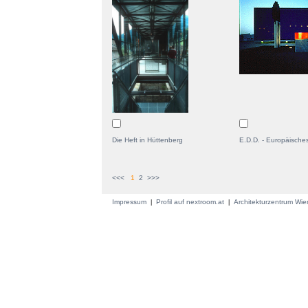
Die Heft in Hüttenberg
E.D.D. - Europäische
<<<
1
2
>>>
Impressum
Profil auf nextroom.at
Architekturzentrum Wi
|
|